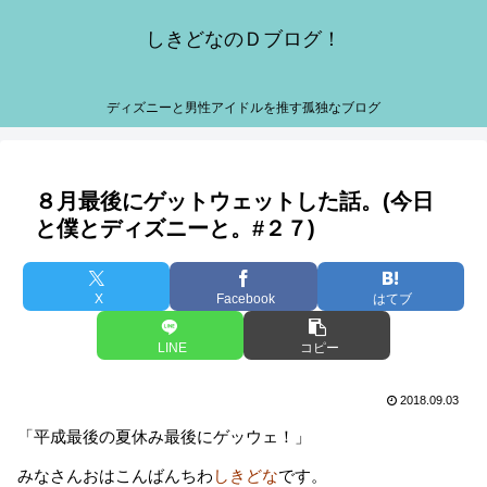
しきどなのＤブログ！
ディズニーと男性アイドルを推す孤独なブログ
８月最後にゲットウェットした話。(今日
と僕とディズニーと。#２７)
X
Facebook
はてブ
LINE
コピー
2018.09.03
「平成最後の夏休み最後にゲッウェ！」
みなさんおはこんばんちわ
しきどな
です。