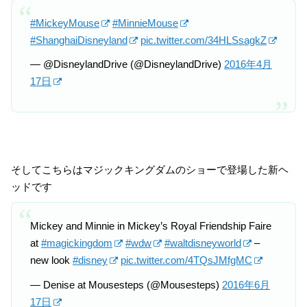
#MickeyMouse
#MinnieMouse
#ShanghaiDisneyland
pic.twitter.com/34HLSsagkZ
— @DisneylandDrive (@DisneylandDrive)
2016年4月
17日
そしてこちらはマジックキングダムのショーで登場した新ヘ
ッドです
Mickey and Minnie in Mickey’s Royal Friendship Faire
at
#magickingdom
#wdw
#waltdisneyworld
–
new look
#disney
pic.twitter.com/4TQsJMfgMC
— Denise at Mousesteps (@Mousesteps)
2016年6月
17日