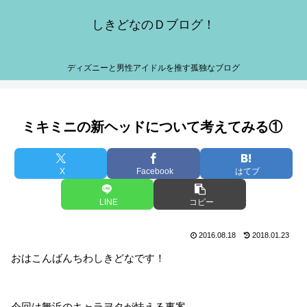
しきどなのＤブログ！
ディズニーと男性アイドルを推す孤独なブログ
ミキミニの新ヘッドについて考えてみる①
X
Facebook
はてブ
LINE
コピー
2016.08.18
2018.01.23
おはこんばんちわしきどなです！
今回は舞浜のキャラヲタが怯える事案、