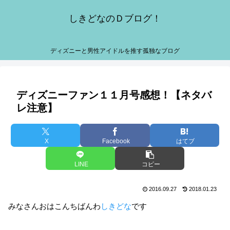
しきどなのＤブログ！
ディズニーと男性アイドルを推す孤独なブログ
ディズニーファン１１月号感想！【ネタバ
レ注意】
X
Facebook
はてブ
LINE
コピー
2016.09.27
2018.01.23
みなさんおはこんちばんわ
しきどな
です