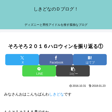
しきどなのＤブログ！
ディズニーと男性アイドルを推す孤独なブログ
そろそろ２０１６ハロウィンを振り返る①
X
Facebook
はてブ
LINE
コピー
2016.10.31
2018.01.23
みなさんおはこんちばんわ
しきどな
です
もうそろそろ
１１月
ですね