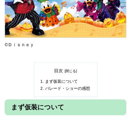
©Ｄｉｓｎｅｙ
目次
まず仮装について
パレード・ショーの感想
まず仮装について