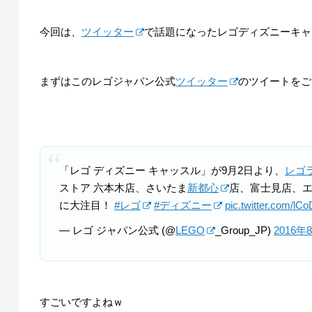
今回は、
ツイッター
で話題になったレゴディズニーキャ
まずはこのレゴジャパン公式
ツイッター
のツイートをご
「レゴ ディズニー キャッスル」が9月2日より、
レゴ
ストア 六本木店、さいたま
新都心
店、富士見店、
に大注目！
#レゴ
#ディズニー
pic.twitter.com/lC
— レゴ ジャパン公式 (@
LEGO
_Group_JP)
2016年
すごいですよねｗ