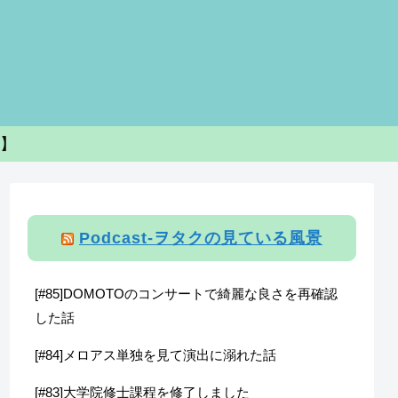
s】
Podcast-ヲタクの見ている風景
[#85]DOMOTOのコンサートで綺麗な良さを再確認
した話
[#84]メロアス単独を見て演出に溺れた話
[#83]大学院修士課程を修了しました