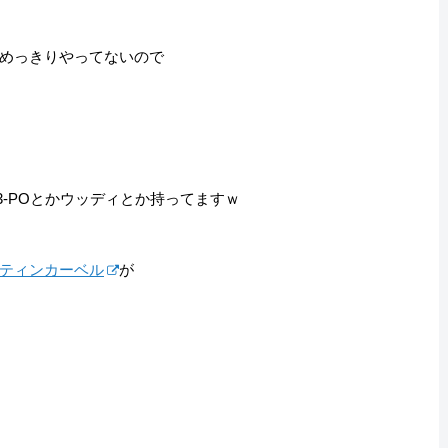
めっきりやってないので
3-POとかウッディとか持ってますｗ
ティンカーベル
が