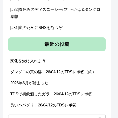
[#82]春休みのディズニーシーに行ったよ&ダングロ
感想
[#81]嵐のためにSNSを断つぞ
最近の投稿
変化を受け入れよう
ダングロの真の姿．26/04/12のTDSレポ⑥（終）
2026年6月が始まった．
TDSで初飲酒したガラ．26/04/12のTDSレポ⑤
良いハバグリ．26/04/12のTDSレポ④