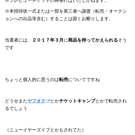
※プレビューチケットの再発行はいたしかねます。
※本招待状一式または一部を第三者へ譲渡（転売・オークシ
ョンへの出品等含む）することは固くお断りします。
当選者には、
２０１７年３月
に
商品を持ってかえられる
そう
です
ちょっと個人的に思うのは
転売
についてですね
どうせまた
ヤフオク
とか
チケットキャンプ
とかで転売され
るでしょう
（ニューイヤーズイブとかもされてた）