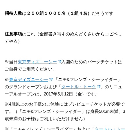
招待人数
は
２５０組１０００名（１組４名）
だそうです
注意事項
はこれ（全部書き写すのめんどくさいからコピペし
てやる）
※当日
東京ディズニーシー
入園のためのパークチケットは
ご自身でご用意ください。
※
東京ディズニーシー
「ニモ&フレンズ・シーライダー」
のグランドオープンおよび「
タートル・トーク
」のリニュ
ーアルオープンは、2017年5月12日（金）です。
※4歳以上のお子様のご体験にはプレビューチケットが必要で
す。（「ニモ&フレンズ・シーライダー」は身長90cm未満、3
歳未満のお子様はご利用いただけません）
※「ニモ&フレンズ・シーライダー」および「
タートル・トー