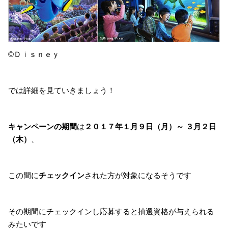
©Ｄｉｓｎｅｙ
では詳細を見ていきましょう！
キャンペーンの期間
は
２０１７年１月９日（月）～ ３月２日
（木）
、
この間に
チェックイン
された方が対象になるそうです
その期間にチェックインし応募すると抽選資格が与えられる
みたいです