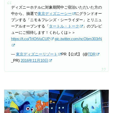
ディズニーホテルに対象期間中ご宿泊いただいた方の
中から、抽選で
東京ディズニーシー
にグランドオー
プンする「ニモ＆フレンズ・シーライダー」とリニュ
ーアルオープンする「
タートル・トーク
」のプレビ
ューにご招待します！くわしくは＞＞
https://t.co/TrIOtVuCUP
pic.twitter.com/ncObm303rN
—
東京ディズニーリゾート
PR【公式】 (@
TDR
_PR)
2016年11月10日