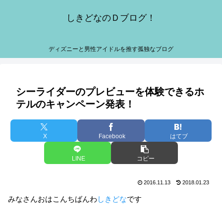
しきどなのＤブログ！
ディズニーと男性アイドルを推す孤独なブログ
シーライダーのプレビューを体験できるホ
テルのキャンペーン発表！
X
Facebook
はてブ
LINE
コピー
2016.11.13
2018.01.23
みなさんおはこんちばんわ
しきどな
です