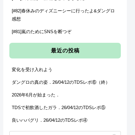
[#82]春休みのディズニーシーに行ったよ&ダングロ
感想
[#81]嵐のためにSNSを断つぞ
最近の投稿
変化を受け入れよう
ダングロの真の姿．26/04/12のTDSレポ⑥（終）
2026年6月が始まった．
TDSで初飲酒したガラ．26/04/12のTDSレポ⑤
良いハバグリ．26/04/12のTDSレポ④