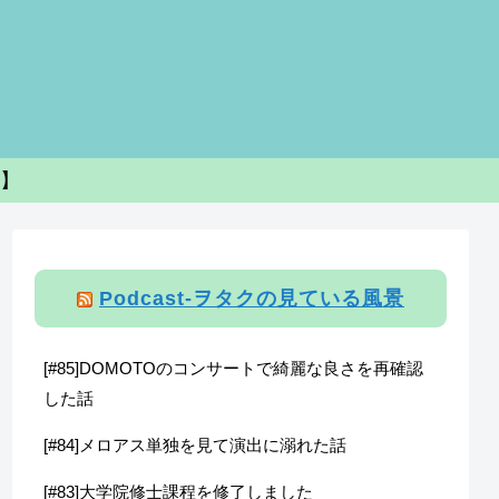
s】
Podcast-ヲタクの見ている風景
[#85]DOMOTOのコンサートで綺麗な良さを再確認
した話
[#84]メロアス単独を見て演出に溺れた話
[#83]大学院修士課程を修了しました